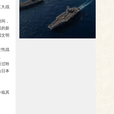
三大战
期间，
展的新
红色旅游
国文明
史性战
。
通过聆
击日本
身临其