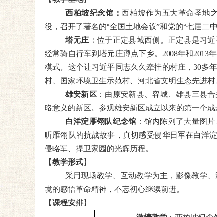
西柏坡纪念馆：
西柏坡作为五大革命圣地
役
，召开了著名的
“全国土地会议”和党的“七届二
塔元庄：
位于正定县城西侧。正定县是习近
经常骑自行车到塔元庄蹲点下乡。2008年和20
模式。这个让习近平同志久久牵挂的村庄，30多
村、国家环境卫生示范村、河北省文明生态先进村
雄安新区
：由原安新县、容城、雄县三县合
略意义的新区。参观雄安新区成立以来的第一个成
白洋淀雁翎队纪念馆
：馆内陈列了大量图片
听雁翎队的抗战故事，真切感受侵华日军在白洋淀
侵略军、捍卫家园的光辉历程。
【
教学形式
】
采用现场教学、互动教学为主，影像教学、
境的感悟革命精神，不忘初心继续前进。
【
课程安排
】