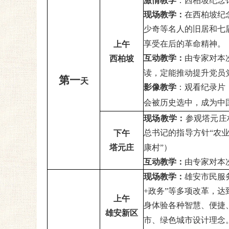
激情教学
：
西柏坡纪
念
现场教学：
在
西柏坡
纪
少奇等名人的旧
居
和七
享受在后的革命精神
。
上午
互动教学：
由专家对本
西柏坡
读，定能推动提升党员
第一
天
影像教学
：观看纪录片
会被历史选中，成为中
现场教学：
参观塔元庄
总书记的指导方针“农
下午
塔元庄
康村”）
互动教学：
由专家对本
现场教学：
雄安市民服
+政务”等多项改革，达
上午
身体验各种智慧、便捷
雄安新区
市、绿色城市设计理念