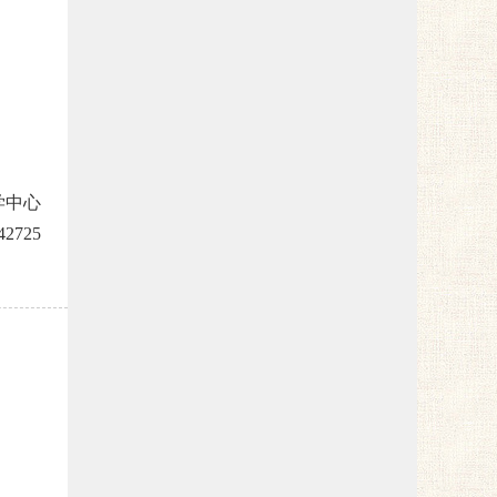
学中心
42725