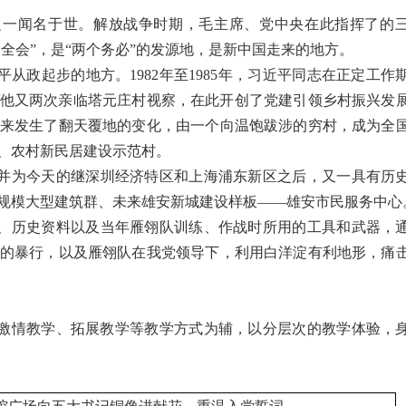
之一闻名于世。解放战争时期，毛主席、党中央在此指挥了的
中全会”，是“两个务必”的发源地，是新中国走来的地方。
平从政起步的地方。
1982年至1985年，习近平同志在正定工作
13年他又两次亲临塔元庄村视察，在此开创了党建引领乡村振兴发
年来发生了翻天覆地的变化，由一个向温饱跋涉的穷村，成为全
、农村新民居建设示范村。
并为今天的继深圳经济特区和上海浦东新区之后，又一具有历
规模大型建筑群、未来雄安新城建设样板
——雄安市民服务中心
、历史资料以及当年雁翎队训练、作战时所用的工具和武器，
的暴行，以及雁翎队在我党领导下，利用白洋淀有利地形，痛
激情
教学、拓展教学等教学方式为辅，以分层次的教学体验，