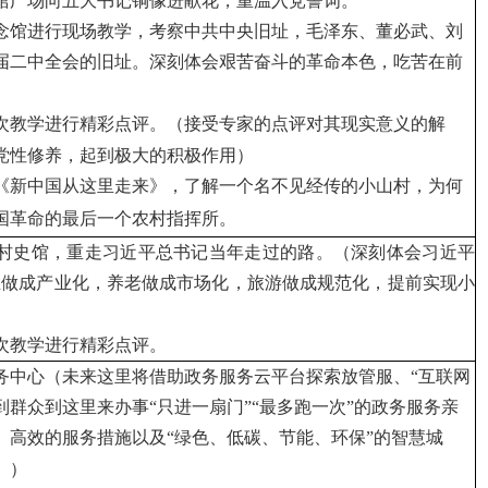
馆广场向五大书记铜像进献花，重温入党誓词。
念馆进行现场教学，考察中共中央旧址，
毛泽东、董必武、刘
届二中全会的旧址。深刻体会艰苦奋斗的革命本色，吃苦在前
次教学进行精彩点评。
（接受专家的点评对其现实意义的解
党性修养，起到极大的积极作用）
《新中国从这里走来》，了解一个名不见经传的小山村，为何
国革命的最后一个农村指挥所。
村史馆，
重走习近平总书记当年走过的路。
（
深刻体会习近平
业做成产业化，养老做成市场化，旅游做成规范化，提前实现小
次教学进行精彩点评。
务中心（未来这里将借助政务服务云平台探索放管服、“互联网
到群众到这里来办事“只进一扇门”“最多跑一次”的政务服务亲
、高效的服务措施以及“绿色、低碳、节能、环保”的智慧城
。）