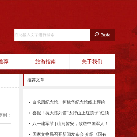
推荐
旅游指南
关于我们
推荐文章
白求恩纪念馆、柯棣华纪念馆线上预约
平台正式开通！
喜报！抗大陈列馆“太行山上红孩子”红领
享到：
巾讲解员项目入选全国典型项目
八一建军节 | 山河皆安，致敬中国军人！
国家文物局召开新闻发布会 介绍《国有