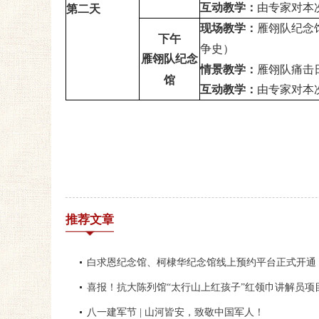
互动教学：
由专家对本
第二天
现场教学：
雁翎队纪念
下午
争史）
雁翎队纪念
情景教学
：
雁翎队痛击
馆
互动教学：
由专家对本
推荐文章
白求恩纪念馆、柯棣华纪念馆线上预约平台正式开通
喜报！抗大陈列馆“太行山上红孩子”红领巾讲解员项
八一建军节 | 山河皆安，致敬中国军人！