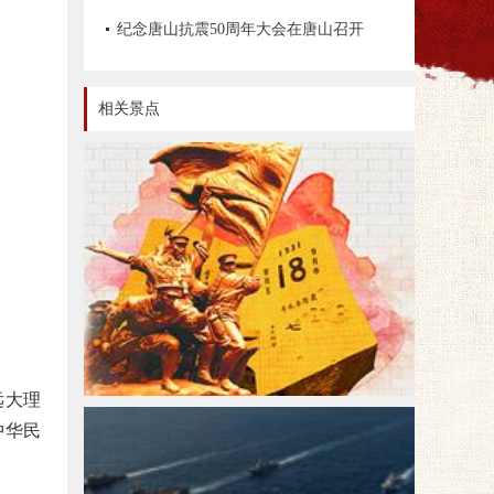
文物资源数据管理办法》《革命文物保
纪念唐山抗震50周年大会在唐山召开
护工程技术导则》等情况
相关景点
红色旅游
远大理
中华民