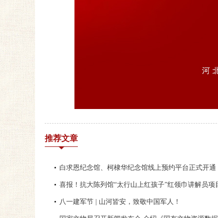
推荐文章
白求恩纪念馆、柯棣华纪念馆线上预约平台正式开通
喜报！抗大陈列馆“太行山上红孩子”红领巾讲解员项
八一建军节 | 山河皆安，致敬中国军人！