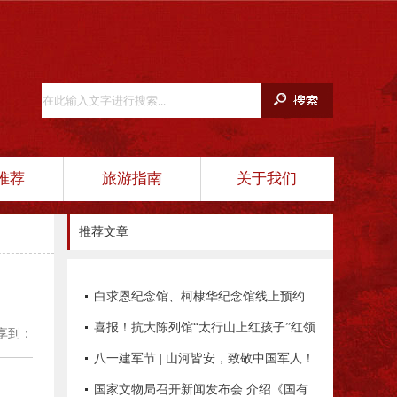
推荐
旅游指南
关于我们
推荐文章
白求恩纪念馆、柯棣华纪念馆线上预约
平台正式开通！
喜报！抗大陈列馆“太行山上红孩子”红领
享到：
巾讲解员项目入选全国典型项目
八一建军节 | 山河皆安，致敬中国军人！
国家文物局召开新闻发布会 介绍《国有