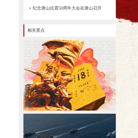
文物资源数据管理办法》《革命文物保
纪念唐山抗震50周年大会在唐山召开
护工程技术导则》等情况
相关景点
红色旅游