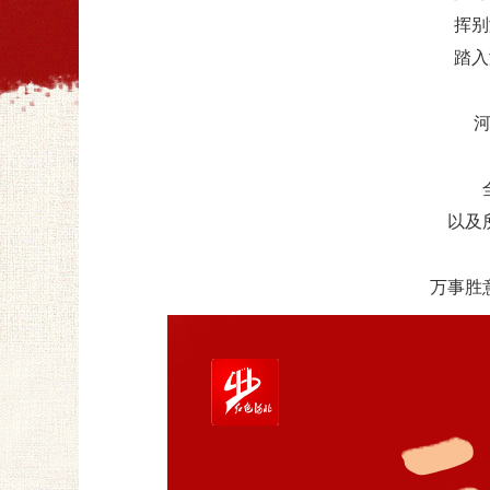
挥别
踏入
以及
万事胜