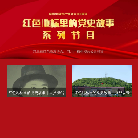
红色地标里的党史故事｜大义凛然
红色地标里的党史故事｜抗战以来
抗日模范 宁死不屈母子英雄
最模范之歼灭战