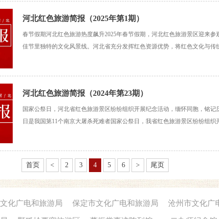
河北红色旅游简报（2025年第1期）
春节假期河北红色旅游热度飙升2025年春节假期，河北红色旅游景区迎来参
佳节里独特的文化风景线。河北省充分发挥红色资源优势，将红色文化与传
通过深挖红色资源、创新活动形式、发挥教育功能、开展云端宣传等多维度
群众的节日文化生活，更让红色精神在新春氛围中薪火相
河北红色旅游简报（2024年第23期）
国家公祭日，河北省红色旅游景区纷纷组织开展纪念活动，缅怀同胞，铭记历史2
日是我国第11个南京大屠杀死难者国家公祭日，我省红色旅游景区纷纷组织
国之名，祭奠30余万遇难同胞，勿忘历史，吾辈自强！组织悼念活动 传达深切
全省红色旅游景区精心组织开展纪念活动
首页
<
2
3
4
5
6
>
尾页
文化广电和旅游局
保定市文化广电和旅游局
沧州市文化广