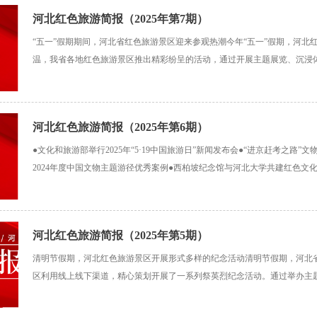
河北红色旅游简报（2025年第7期）
“五一”假期期间，河北省红色旅游景区迎来参观热潮今年“五一”假期，河北
温，我省各地红色旅游景区推出精彩纷呈的活动，通过开展主题展览、沉浸
研学活动，以及线上慢直播等方式，让来自全国各地的游客体验了一场红色
红色记忆中感受家国情怀、凝聚奋进力量。推出特色展览
河北红色旅游简报（2025年第6期）
●文化和旅游部举行2025年“5·19中国旅游日”新闻发布会●“进京赶考之路”
2024年度中国文物主题游径优秀案例●西柏坡纪念馆与河北大学共建红色文
钊纪念馆举行“继承先烈志 青春践使命”主题纪念及思政教育活动●晋冀鲁豫
演出季开启●3000余名志臻学子
河北红色旅游简报（2025年第5期）
清明节假期，河北红色旅游景区开展形式多样的纪念活动清明节假期，河北
区利用线上线下渠道，精心策划开展了一系列祭英烈纪念活动。通过举办主
祭扫和线上“云祭拜”等活动，吸引了大批党员干部、群众、青少年团体以及
奠，缅怀革命先烈，传承红色基因，重温红色历史，赓续红色