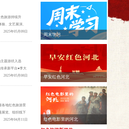
红色旅游持续升
体验、文艺展演、
文化盛宴，在重温
2025年05月09日
文物主题游径入选
化传承新平台●李大
烈士陵园红色剧目
2025年05月08日
省各地红色旅游景
题展览、组织线下
革命后代前来祭
2025年04月11日