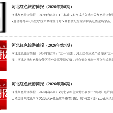
河北红色旅游简报（2026年第8期）
河北红色旅游简报（2026年第8期）●三家单位案例成功入选全国红色旅游
●邢台将每年6月设为“抗大精神宣传月”●西柏坡纪念馆讲解员赴西藏噶尔县
军区烈士陵园举办《红军不怕远征难——中央红军长征决策和出发历史展》
园举行纪念左权将军殉国84周年活动●晋察冀
河北红色旅游简报（2026年第7期）
河北红色旅游简报（2026年第7期）“五一”假期，河北红色旅游广受青睐“五
期，河北各地红色旅游景区充分发挥资源优势，精心策划推出一系列形式新
动性强的主题活动，通过沉浸式体验、红色研学实践、文艺汇演等多种形式
员干部、青年学子与社会各界群众积极参与，让游客
河北红色旅游简报（2026年第6期）
河北红色旅游简报（2026年第6期）●河北省红色旅游协会发出“共读红色经典
士陵园开展红色研学实践活动●董振堂事迹陈列馆开展“树立和践行正确政绩
活动●纪念毛主席进驻阜平78周年——“寻伟人足迹 传红色薪火”主题展览在
念馆开展●“联动雄安谋发展 壮美狼