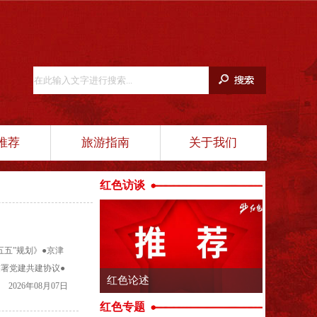
推荐
旅游指南
关于我们
红色访谈
五五”规划》●京津
署党建共建协议●
山风景区携手高校学
2026年08月07日
红色专题