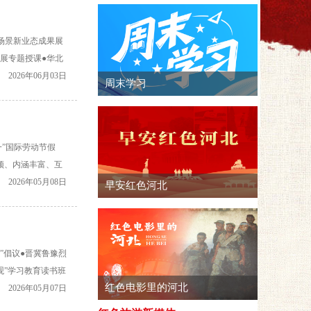
新场景新业态成果展
开展专题授课●华北
●晋冀鲁豫烈士陵
2026年06月03日
一”国际劳动节假
颖、内涵丰富、互
，广泛吸引全国党
2026年05月08日
”倡议●晋冀鲁豫烈
观”学习教育读书班
晋察冀边区革命纪
2026年05月07日