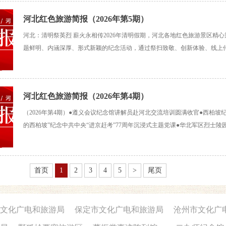
河北红色旅游简报（2026年第5期）
河北：清明祭英烈 薪火永相传2026年清明假期，河北各地红色旅游景区精
题鲜明、内涵深厚、形式新颖的纪念活动，通过祭扫致敬、创新体验、线上
缅怀革命先烈、弘扬爱国主义精神，吸引全国党员干部、青年学子与社会各
红色旅游热度持续攀升、反响热烈。清明祭扫传薪火
河北红色旅游简报（2026年第4期）
（2026年第4期）●遵义会议纪念馆讲解员赴河北交流培训圆满收官●西柏坡
的西柏坡”纪念中共中央“进京赶考”77周年沉浸式主题党课●华北军区烈士陵
日主题教育暨雷锋精神专题展开展仪式●晋冀鲁豫烈士陵园举行“追寻·2026·
扫活动●晋察冀边区革命纪念馆举
首页
1
2
3
4
5
>
尾页
文化广电和旅游局
保定市文化广电和旅游局
沧州市文化广