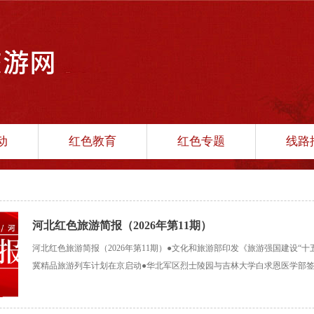
动
红色教育
红色专题
线路
河北红色旅游简报（2026年第11期）
河北红色旅游简报（2026年第11期）●文化和旅游部印发《旅游强国建设“十
冀精品旅游列车计划在京启动●华北军区烈士陵园与吉林大学白求恩医学部签
晋冀鲁豫烈士陵园开展“追寻红色印记，汲取奋进力量”主题研学活动●狼牙
子与“红领巾小讲解员”开展研学环保实践