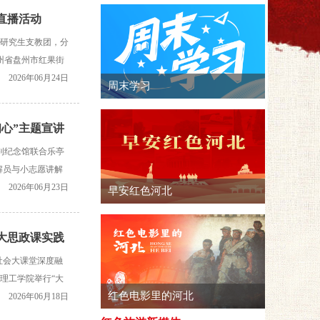
络直播活动
学研究生支教团，分
州省盘州市红果街
该馆讲解员带领屏
2026年06月24日
初心”主题宣讲
大钊纪念馆联合乐亭
解员与小志愿讲解
迹，以声传志、以
2026年06月23日
建大思政课实践
社会大课堂深度融
理工学院举行“大
以白求恩精神铸魂
2026年06月18日