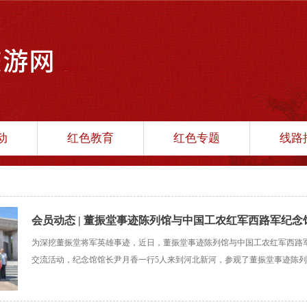
动
红色教育
红色专题
线路
会员动态 | 董振堂事迹陈列馆与中国工农红军西路军纪
为深挖董振堂将军英雄事迹，近日，董振堂事迹陈列馆与中国工农红军西路
流活动
交流活动，纪念馆馆长尹月香一行5人来到河北新河，参观了董振堂事迹陈
军祖墓祭拜。董振堂将军长孙董乃煌全程陪同。活动中，尹月香馆长一行在
军铜像前整齐列队、敬献花篮，向英烈鞠躬默哀，深切缅怀