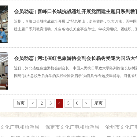
会员动态 | 喜峰口长城抗战遗址开展党团建主题日系列教
近期，喜峰口长城抗战遗址开展以“登老婆山，走英雄路，忆大刀魂，圆中国
建主题日系列教育活动。来自各地机关企事业单位、学校党组织、团组织，
看红色影片、讲授专题党课团课、徒步红色步道等多种形式，切实筑牢党员
基，推动红色教育走深走实。活动中，大家走进长城抗战博
会员动态 | 河北省红色旅游协会副会长杨树受邀为国防
近日，河北省红色旅游协会副会长、中国人民抗日军政大学陈列馆馆长杨树
授课辅导
围绕“抗大总校敌后办学的实践经验及启示”为官兵作专题授课辅导。河北省
长、中国人民抗日军政大学陈列馆馆长杨树为国防大学官兵授课授课现场，
多年积累，以史为引、以案释理，采取史实讲解、文物解读
首页
<
2
3
4
5
6
>
尾页
文化广电和旅游局
保定市文化广电和旅游局
沧州市文化广