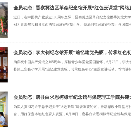
会员动态 | 晋察冀边区革命纪念馆开展“红色云课堂”网
近日，在中国共产党成立105周年之际，晋察冀边区革命纪念馆携手河北大
别为青海省共和县江西沟镇民族寄宿制小学、倒淌河镇民族寄宿制小学和贵
道沙陀小学、六枝特区第一小学开展“红色云课堂”网络直播活动。直播中，
幕前的师生以“云参观”的形式走进展厅及晋察冀军区
会员动态 | 李大钊纪念馆开展“追忆建党先驱，传承红色
为庆祝中国共产党成立105周年，厚植青少年爱党爱国情怀，6月22日，李
活动
县第三实验小学开展“追忆建党先驱，传承红色初心”主题宣讲活动。馆内讲
员通过红色故事、情景剧、经典诵读等形式，讲述革命先驱李大钊的生平事
语传信，向党的生日献上最真挚的敬意。活动现场，
会员动态 | 唐县白求恩柯棣华纪念馆与保定理工学院共
为深入贯彻习近平总书记关于“大思政课”建设重要论述，推动思政小课堂与
教学基地
合，用好保定本地红色育人资源，6月18日，唐县白求恩柯棣华纪念馆与保定
思政课实践教学基地” 签约暨揭牌仪式。双方正式搭建长效协同育人平台，
育人，打造沉浸式红色思政课堂。馆校双方签署“大