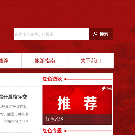
推荐
旅游指南
关于我们
红色访谈
念馆开展馆际交
军纪念馆开展馆际
列馆、故居，并到将
振堂广场董振堂将
2026年06月24日
红色专题