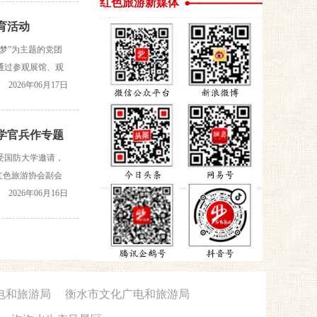
红色旅游新媒体
育活动
梦”为主题的党团
通过参观展馆、观
、团员理想信念根
2026年06月17日
大学官兵作专题
受国防大学邀请，
红色旅游协会副会
杨树馆长结合自身
2026年06月16日
电和旅游局
衡水市文化广电和旅游局