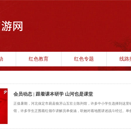
动
红色教育
红色专题
线路
会员动态 | 跟着课本研学 山河也是课堂
正值暑期，河北保定市易县狼牙山五壮士陈列馆，许多中小学生选择到这里
馆，许多学生正围着红领巾讲解员单俊涵，听她对着地图讲述战斗经过。单俊
岁，讲得却很打动人。“同龄人的讲述让前来研学的孩子们更愿意主动提问、
馆馆长李芳说，陈列馆已培养了500多名红领巾讲解员，他