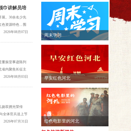
红领巾讲解员培
展。30余名少先
红色资源特色，围
块开展系统化教
2026年08月07日
是董振堂事迹陈列
河北省内聚焦长征主
服务。2024年
2026年08月03日
弘扬双拥光荣传
提前向全体官兵送上节
命、守护平安、助
2026年07月31日