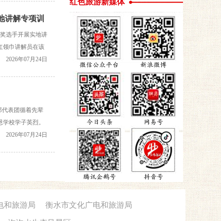
红色旅游新媒体
实地讲解专项训
等奖选手开展实地讲
红领巾讲解员在该
梳理红色历史脉
2026年07月24日
部代表团循着先辈
恩学校学子英烈。
学部机关党员干
2026年07月24日
电和旅游局
衡水市文化广电和旅游局