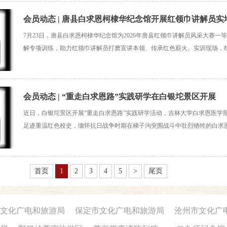
会员动态 | 唐县白求恩柯棣华纪念馆开展红领巾讲解员
7月23日，唐县白求恩柯棣华纪念馆为2026年唐县红领巾讲解员风采大赛一
练
解专项训练，助力红领巾讲解员打磨宣讲本领、传承红色薪火。实训现场，
馆专业讲解员与团委老师的指导下，依托该馆数字化展陈资源，对照讲解词
络，在一次次实战演练中精雕细琢：从站姿的挺拔端庄
会员动态 | “重走白求恩路”实践研学在白银坨景区开展
近日，白银坨景区开展“重走白求恩路”实践研学活动，吉林大学白求恩医学
足迹重温红色校史，缅怀抗日战争时期在梯子沟突围战斗中壮烈牺牲的白求
本次代表团由吉林大学副校长兼白求恩医学部学部长鲁向锋教授带队，带领
部、4个教学学院和4所直属附属医院院领导以及部分优秀校
首页
1
2
3
4
5
>
尾页
文化广电和旅游局
保定市文化广电和旅游局
沧州市文化广