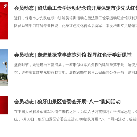
会员动态 | 留法勤工俭学运动纪念馆开展保定市少先队
近日，保定市少先队红领巾讲解员培训活动在留法勤工俭学运动纪念馆顺利开
训
队员系统学习讲解专业技能，化身红色文化传承后备军。本次培训立足场馆
绕讲解礼仪规范、语言表达技巧、历史知识研习、展厅实景实训四大核心模
学。培训伊始，该馆专业讲解员从形象礼仪到讲解行为规范，
会员动态 | 走进董振堂事迹陈列馆 探寻红色研学新课堂
盛夏时节，走进邢台市新河县，一座形似红军八角帽的建筑坐落于此，这便
馆，造型寓意红星永照燕赵大地。展馆2006年10月26日面向公众开放，是
题的专题红色教育场馆。开馆二十年来，展馆不断升级展陈配套、完善红色教育
场馆纳入国有博物馆管理序列，2026年馆内
会员动态 | 狼牙山景区管委会开展“八一”慰问活动
在中国人民解放军建军99周年来临之际，为深入学习贯彻习近平强军思想，
统，7月30日，狼牙山景区管委会走进93790部队开展 “八一” 慰问活动，
日祝福，致敬最可爱的人。易县狼牙山景区管委会副主任杨硕对部队坚守使
力地方建设表示感谢。部队领导表示，将赓续