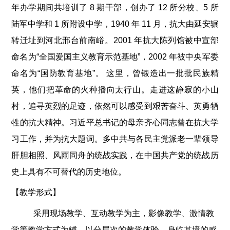
年办学期间共培训了 8 期干部，创办了 12 所分校、5 所
陆军中学和 1 所附设中学，1940 年 11 月，抗大由延安辗
转迁址到河北邢台前南峪。2001 年抗大陈列馆被中宣部
命名为“全国爱国主义教育示范基地”，2002 年被中央军委
命名为“国防教育基地”。 这里，曾锻造出一批批民族精
英，他们把革命的火种播向太行山。走进这静寂的小山
村，追寻英烈的足迹，依然可以感受到艰苦奋斗、英勇牺
牲的抗大精神。习近平总书记的母亲齐心同志曾在抗大学
习工作，并为抗大题词。
多中共与各民主党派老一辈领导
肝胆相照、风雨同舟的统战实践，在中国共产党的统战历
史上具有不可替代的历史地位。
【教学形式】
采用现场教学、互动教学为主，影像教学、激情教
学等教学方式为辅，以分层次的教学体验，身临其境的感