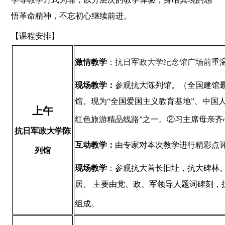
悟革命精神，不忘初心继续前进。
【课程安排】
激情教学
：
抗日军政大学纪念馆广场前
重
现场教学：
参观抗大陈列馆。
（
全国建馆
馆。现为“全国爱国主义教育基地”、中国人
上午
红色旅游精品线路”之一。②习主席母亲齐
抗日军政大学陈
互动教学：
由专家对本次教学进行精彩点
列馆
现场教学
：
参观抗大首长旧址，抗大碑林
居。 主要由党、政、军领导人题词碑刻，
组成。