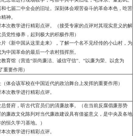
居
和七届二中全会的旧址。深刻体会艰苦奋斗的革命本色，吃苦
命精神
。
对本次教学进行精彩点评。
（接受专家的点评对其现实意义的解
党员党性修养，起到极大的积极作用）
录片
《新中国从这里走来》，了解一个名不见经传的小山村，为
成为中国革命的最后一个农村指挥所。
政教育馆（
营造“崇尚廉洁、诚信守信”、“以廉为荣、以贪为
了重要作用）
址（体会该军校在中国近代的政治舞台上发挥的重要作用）
对本次教学进行精彩点评。
隶总督府，听古代官员们的清廉故事。（在当前反腐倡廉形势
署的廉政文化陈列对当代廉政建设具有借鉴意义，是中央及各地
作的恒久学习基地。）
对本次教学进行精彩点评。