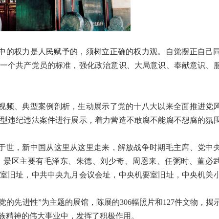
中的权力是人民赋予的，须树立正确的权力观。自觉摆正自己
一个共产党员的标准，强化政治意识、大局意识、奉献意识、
视频、典型案例剖析，生动展示了党的十八大以来全面推进党
型违纪违法案件进行展示，着力营造不敢腐不能腐不想腐的氛
于世，新中国从这里从这里走来，解放战争时期毛主席、党中
。景区主要有毛泽东、朱德、刘少奇、周恩来、任粥时、董必
室旧址，中共中央九月会议会址，中央机要室旧址，中央机关
葆党的先进性”为主题的展馆，陈展的306幅照片和127件文物，揭
族精神的伟大事业中，发挥了积极作用。