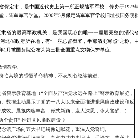
北省保定市
，是中国近代史
上第一所正规陆军军校，停办于
192
堂，陆军军官学堂。
2006年5月保定陆军军官学校旧址被国务院
直隶省
的最高军政机关，是我国现存的唯一一座最完整的清代
党河北省政府所在地，有
“一座总督衙署，半部清史写照”之称。
88年1月被国务院公布为第三批全国重点文物保护单位
。
激情
教学、
身临其境的感悟革命精神，不忘初心继续前进。
北省警示教育基地（“全面从严治党永远在路上”警示教育展览，
频、数据生动展示了党的十八大以来全面推进党风廉政建设和反
著成效。展览内容丰富，形式新颖，发人深思，令人警醒。）
两个责任” 推进党风廉政建设
》
纪
念馆广场向五大书记铜像进献花，重温入党誓词。
坡
纪念馆进行现场教学，考察中共中央旧址，
毛泽东、董必武、