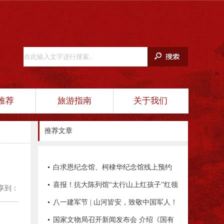
推荐
旅游指南
关于我们
推荐文章
白求恩纪念馆、柯棣华纪念馆线上预约
平台正式开通！
喜报！抗大陈列馆“太行山上红孩子”红领
享到：
巾讲解员项目入选全国典型项目
八一建军节 | 山河皆安，致敬中国军人！
国家文物局召开新闻发布会 介绍《国有