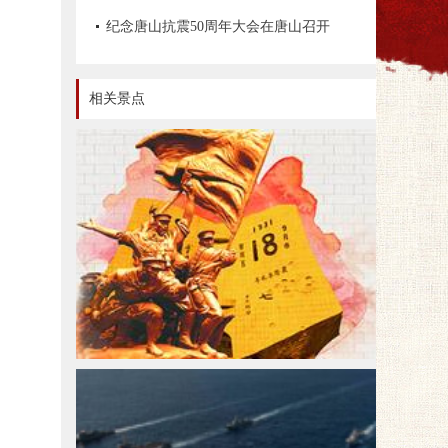
文物资源数据管理办法》《革命文物保
纪念唐山抗震50周年大会在唐山召开
护工程技术导则》等情况
相关景点
红色旅游