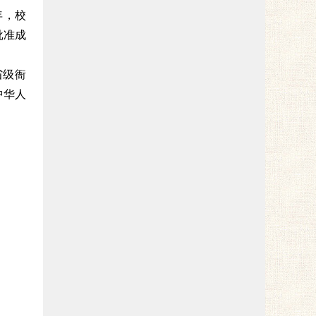
3年，校
批准成
省级衙
中华人