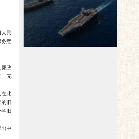
同人民
红色旅游
服务意
风廉政
围，充
央在此
武的旧
小学旧
示出中