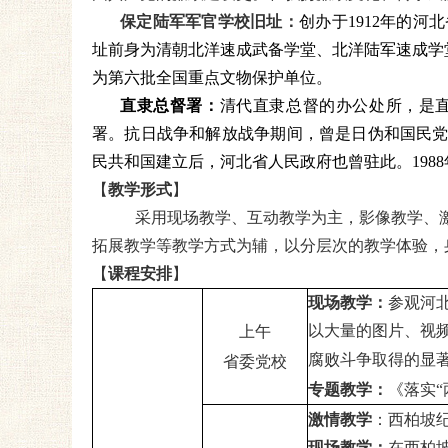
保定陆军军官学校旧址：
创办于
1912年的河
址前身为清朝北洋速成武备学堂
、北洋陆军速成学
为第六批全国重点文物保护单位
。
直隶总督署
：
清代直隶总督的办公处所，是
署。抗日战争和解放战争期间，曾是日伪和国民
民共和国建立后，河北省人民政府
也曾驻此。
19
【
教学形式
】
采用现场教学、互动教学为主，影像教学、
拓展教学等教学方式为辅，以分层次的教学体验，
【
课程安排
】
现场教学：
参观河
以大量的图片、视
上午
腐败斗争取得的显
省委党校
专题教学：
《
落实“
激情教学
：
西柏坡
现场教学：
在
西柏