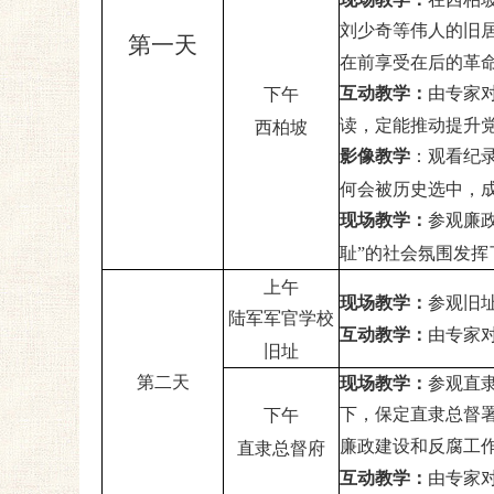
刘少奇等
伟
人的旧
第一天
在前享受在后的革
互动教学：
由专家
下午
读，定能推动提升
西柏坡
影像教学
：
观看纪
何会被历史选中，
现场教学：
参观廉
耻”的社会氛围发挥
上午
现场教学
：
参观旧
陆军军官学校
互动教学：
由专家
旧址
第二天
现场教学
：
参观直
下，保定直隶总督
下午
廉政建设和反腐工
直隶总督府
互动教学：
由专家