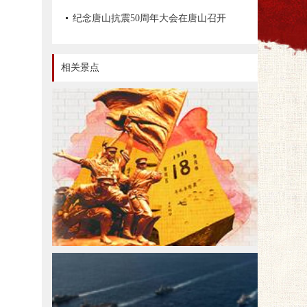
文物资源数据管理办法》《革命文物保
纪念唐山抗震50周年大会在唐山召开
护工程技术导则》等情况
相关景点
红色旅游