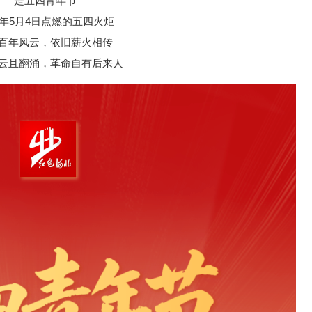
是五四青年节
19年5月4日点燃的五四火炬
百年风云，依旧薪火相传
云且翻涌，革命自有后来人