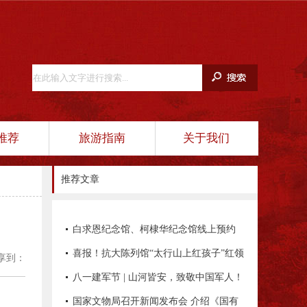
推荐
旅游指南
关于我们
推荐文章
白求恩纪念馆、柯棣华纪念馆线上预约
平台正式开通！
喜报！抗大陈列馆“太行山上红孩子”红领
享到：
巾讲解员项目入选全国典型项目
八一建军节 | 山河皆安，致敬中国军人！
国家文物局召开新闻发布会 介绍《国有