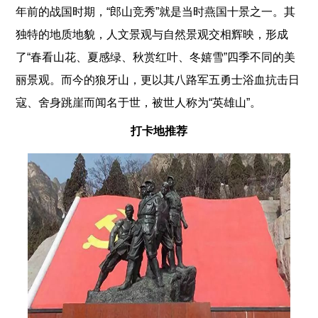
年前的战国时期，“郎山竞秀”就是当时燕国十景之一。其
独特的地质地貌，人文景观与自然景观交相辉映，形成
了“春看山花、夏感绿、秋赏红叶、冬嬉雪”四季不同的美
丽景观。而今的狼牙山，更以其八路军五勇士浴血抗击日
寇、舍身跳崖而闻名于世，被世人称为“英雄山”。
打卡地推荐