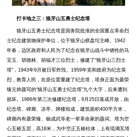
打卡地之三：狼牙山五勇士纪念塔
狼牙山五勇士纪念塔是国务院批准的全国重点革命烈
士纪念建筑物保护单位，位于狼牙山棋盘坨主峰。1942
年春，边区政府和人民为了纪念在狼牙山战斗中牺牲的马
宝玉、胡德林、胡福才三位烈士，修建了“狼牙山三烈士
塔”，1943年9月被日军炸毁。1959年党和政府为纪念英
烈，教育人民，在原位置重建了纪念塔，塔身正面为聂荣
臻元帅题写的“狼牙山五勇士纪念塔”九个大字，后来遭到
损坏。1986年第三次修建纪念塔，9月25日落成开放，由
纪念塔、碑廊、凉亭、牌楼组成，建筑面积400平方米，
碑廊内有聂荣臻、杨成武等老一辈革命家的题词。塔为空
心五棱五层，高18米，为中空正五棱柱体，上有琉璃瓦塔