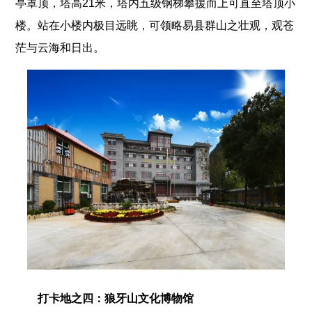
亭罩顶，塔高21米，塔内五级钢梯攀援而上可直至塔顶小
楼。站在小楼内极目远眺，可领略易县群山之壮观，观苍
茫与云海和日出。
打卡地之四：狼牙山文化博物馆