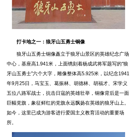
打卡地之一：狼牙山五勇士铜像
狼牙山五勇士铜像矗立于狼牙山景区的英雄纪念广场
中心，基座高1.941米，上面镌刻着杨成武将军题写的“狼
牙山五勇士”六个大字，雕像整体高5.925米，以纪念1941
年9月25日，马宝玉、葛振林、胡德林、胡福才、宋学义
五位八路军战士，抗击日寇的英雄壮举，铜像背后是一面
巨幅党旗，象征鲜红的党旗永远飘扬在英雄的狼牙山上。
如今，这里已成为游客进行爱国主义教育活动的重要场
所。