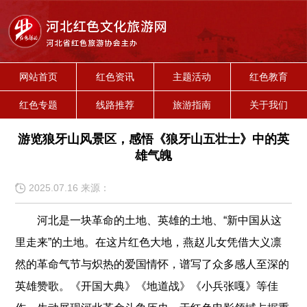
网站首页
红色资讯
主题活动
红色教育
红色专题
线路推荐
旅游指南
关于我们
游览狼牙山风景区，感悟《狼牙山五壮士》中的英
雄气魄
2025.07.16 来源：
河北是一块革命的土地、英雄的土地、“新中国从这
里走来”的土地。在这片红色大地，燕赵儿女凭借大义凛
然的革命气节与炽热的爱国情怀，谱写了众多感人至深的
英雄赞歌。《开国大典》《地道战》《小兵张嘎》等佳