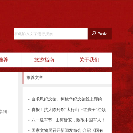
推荐
旅游指南
关于我们
推荐文章
白求恩纪念馆、柯棣华纪念馆线上预约
平台正式开通！
喜报！抗大陈列馆“太行山上红孩子”红领
享到：
巾讲解员项目入选全国典型项目
八一建军节 | 山河皆安，致敬中国军人！
国家文物局召开新闻发布会 介绍《国有