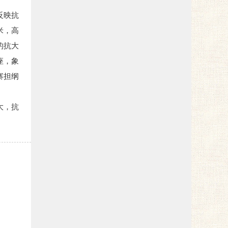
反映抗
米，高
的抗大
座，象
寨担纲
大，抗