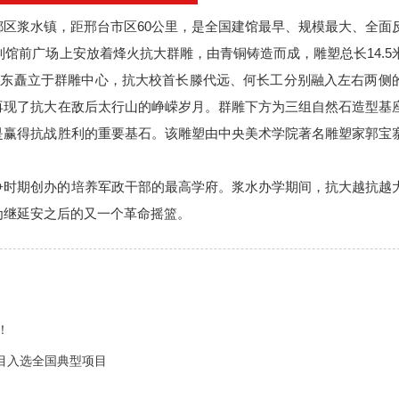
区浆水镇，距邢台市区60公里，是全国建馆最早、规模最大、全面
列馆前广场上安放着烽火抗大群雕，由青铜铸造而成，雕塑总长14.5
泽东矗立于群雕中心，抗大校首长滕代远、何长工分别融入左右两侧
再现了抗大在敌后太行山的峥嵘岁月。群雕下方为三组自然石造型基
是赢得抗战胜利的重要基石。该雕塑由中央美术学院著名雕塑家郭宝
争时期创办的培养军政干部的最高学府。浆水办学期间，抗大越抗越
为继延安之后的又一个革命摇篮。
！
目入选全国典型项目