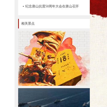
文物资源数据管理办法》《革命文物保
纪念唐山抗震50周年大会在唐山召开
护工程技术导则》等情况
相关景点
红色旅游