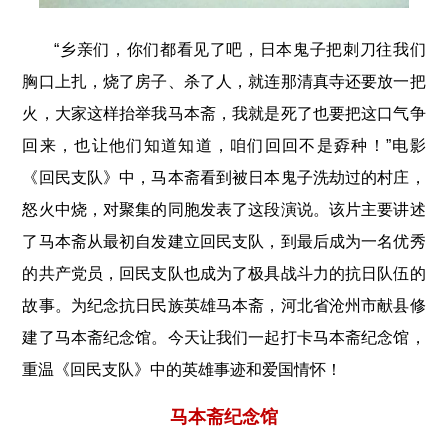
“乡亲们，你们都看见了吧，日本鬼子把刺刀往我们
胸口上扎，烧了房子、杀了人，就连那清真寺还要放一把
火，大家这样抬举我马本斋，我就是死了也要把这口气争
回来，也让他们知道知道，咱们回回不是孬种！”电影
《回民支队》中，马本斋看到被日本鬼子洗劫过的村庄，
怒火中烧，对聚集的同胞发表了这段演说。该片主要讲述
了马本斋从最初自发建立回民支队，到最后成为一名优秀
的共产党员，回民支队也成为了极具战斗力的抗日队伍的
故事。为纪念抗日民族英雄马本斋，河北省沧州市献县修
建了马本斋纪念馆。今天让我们一起打卡马本斋纪念馆，
重温《回民支队》中的英雄事迹和爱国情怀！
马本斋纪念馆