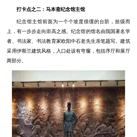
打卡点之二：马本斋纪念馆主馆
纪念馆主馆前面为一个个坡度很缓的台阶，拾级而
上，有一步步走向崇高之感。纪念馆的馆名由我国著名学
者、书法家、书法教育家欧阳中石老先生亲笔题写。建筑
采用伊斯兰建筑风格，入口处设有穹窿，包括序厅和展厅
两部分。