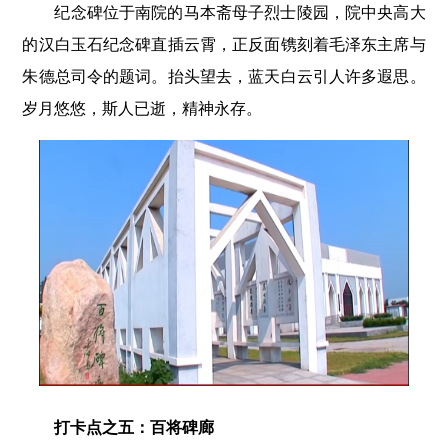
纪念碑位于南院的马本斋母子烈士陵园，院中央高大
的汉白玉石纪念碑直插云霄，正反面镌刻着毛泽东主席与
朱德总司令的题词。抬头望去，蓝天白云引人许多遐思。
岁月悠悠，斯人已逝，精神永存。
打卡点之五：百将碑廊