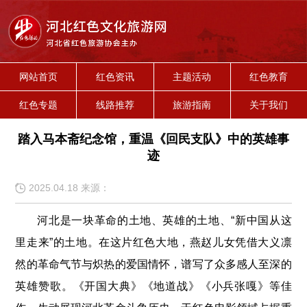
网站首页
红色资讯
主题活动
红色教育
红色专题
线路推荐
旅游指南
关于我们
踏入马本斋纪念馆，重温《回民支队》中的英雄事
迹
2025.04.18 来源：
河北是一块革命的土地、英雄的土地、“新中国从这
里走来”的土地。在这片红色大地，燕赵儿女凭借大义凛
然的革命气节与炽热的爱国情怀，谱写了众多感人至深的
英雄赞歌。《开国大典》《地道战》《小兵张嘎》等佳