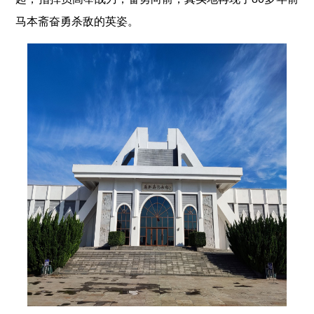
马本斋奋勇杀敌的英姿。