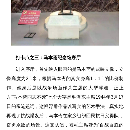
打卡点之三：马本斋纪念馆序厅
进入序厅，首先映入眼帘的是马本斋的戎装立像，立
像高度为2.1米，根据马本斋的真实身高1：1.1的比例制
作。他身后是以战争场面作为主题的大型浮雕，正上
方“马本斋同志不死”七个大字是毛泽东主席1944年3月17
日的亲笔题词，这幅浮雕作品以写实的艺术手法，真实地
再现了抗战爆发后，马本斋在家乡组织回民抗日义勇队，
奋勇杀敌的场景。这支队伍，被毛主席赞为“百战百胜的