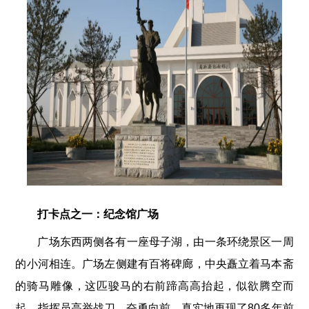
打卡点之一：纪念馆广场
广场东西两侧各有一座母子湖，由一条环绕景区一周
的小河相连。广场左侧建有百将碑廊，中央矗立着马本斋
的骑马雕像，这匹骏马的右前蹄高高抬起，似欲腾空而
起，指挥员高举战刀，奋勇向前，真实地再现了80多年前