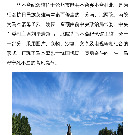
马本斋纪念馆位于沧州市献县本斋乡本斋村北，是为
纪念抗日民族英雄马本斋而修建的，分南、北两院。南院
为马本斋母子烈士陵园，匾额由前中央政治局常委、中央
军委副主席刘华清题写。北院为马本斋纪念馆主馆，分十
一部分，采用图片、实物、沙盘、文字及电视等相结合的
形式，再现了马本斋烈士忧国忧民、英勇奋斗的一生，马
母宁死不屈的高风亮节。