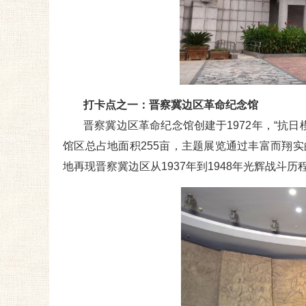
打卡点之一：晋察冀边区革命纪念馆
晋察冀边区革命纪念馆创建于1972年，“抗日
馆区总占地面积255亩，主题展览通过丰富而翔
地再现晋察冀边区从1937年到1948年光辉战斗历