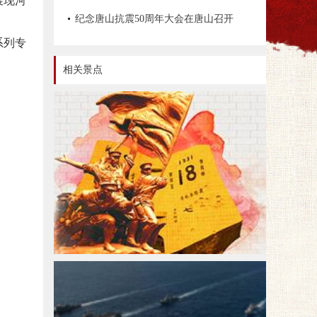
展现河
文物资源数据管理办法》《革命文物保
纪念唐山抗震50周年大会在唐山召开
系列专
护工程技术导则》等情况
相关景点
红色旅游