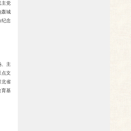
民主党
炮轰城
命纪念
场、主
重点文
河北省
教育基