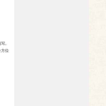
题写。
全方位