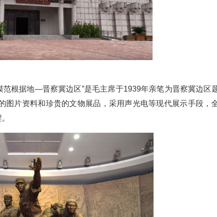
模范根据地—晋察冀边区”是毛主席于1939年亲笔为晋察冀边区
实的图片资料和珍贵的文物展品，采用声光电等现代展示手段，
程。