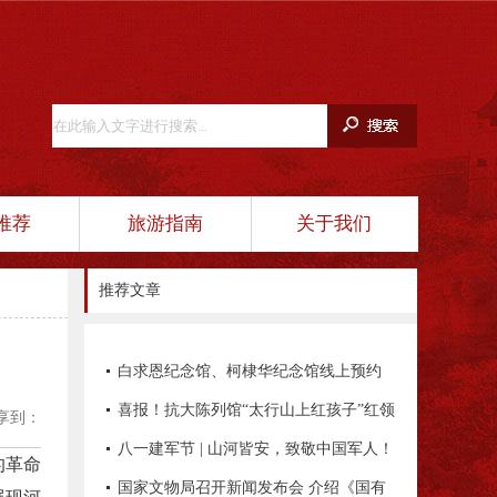
推荐
旅游指南
关于我们
推荐文章
白求恩纪念馆、柯棣华纪念馆线上预约
平台正式开通！
喜报！抗大陈列馆“太行山上红孩子”红领
享到：
巾讲解员项目入选全国典型项目
八一建军节 | 山河皆安，致敬中国军人！
的革命
国家文物局召开新闻发布会 介绍《国有