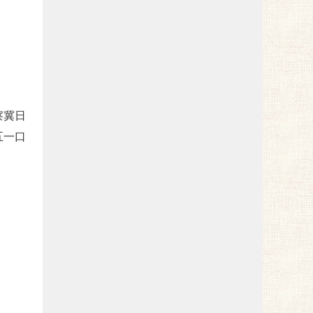
察冀日
五一口