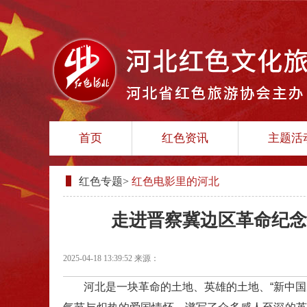
首页
红色资讯
主题活
红色专题
>
红色电影里的河北
走进晋察冀边区革命纪念
2025-04-18 13:39:52
来源：
河北是一块革命的土地、英雄的土地、“新中