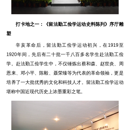
打卡地之一：《留法勤工俭学运动史料陈列》序厅雕
塑
辛亥革命后，留法勤工俭学运动初兴，在1919至
1920年间，先后有二十批一千八百多名学生赴法勤工俭
学。赴法勤工俭学生中，不仅锤炼出蔡和森、赵世炎、周
恩来、邓小平、陈毅、聂荣臻等为代表的革命领袖，更是
培养了一大批优秀的文化和科技人才。留法勤工俭学运动
堪称中国近现代历史上浓墨重彩之笔。