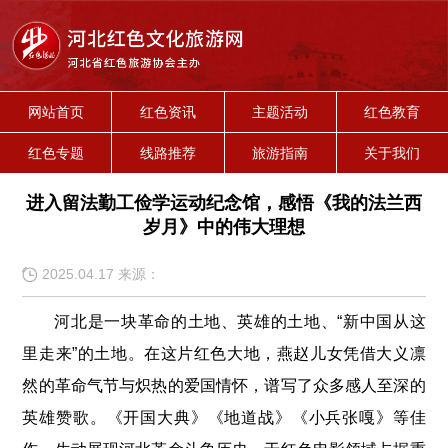
网站首页
红色资讯
主题活动
红色教育
红色专题
线路推荐
旅游指南
关于我们
进入留法勤工俭学运动纪念馆，感悟《我的法兰西
岁月》中的伟大理想
2025.04.17 来源：
河北是一块革命的土地、英雄的土地、“新中国从这
里走来”的土地。在这片红色大地，燕赵儿女凭借大义凛
然的革命气节与炽热的爱国情怀，谱写了众多感人至深的
英雄赞歌。《开国大典》《地道战》《小兵张嘎》等佳