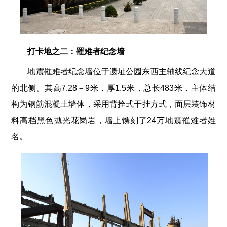
打卡地之二：罹难者纪念墙
地震罹难者纪念墙位于遗址公园东西主轴线纪念大道
的北侧。其高7.28－9米，厚1.5米，总长483米，主体结
构为钢筋混凝土墙体，采用背拴式干挂方式，面层装饰材
料高档黑色抛光花岗岩，墙上镌刻了24万地震罹难者姓
名。