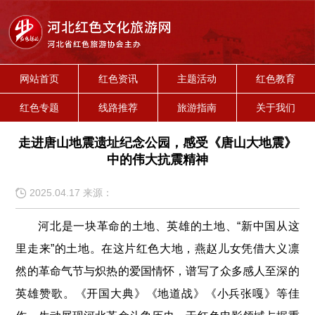
网站首页
红色资讯
主题活动
红色教育
红色专题
线路推荐
旅游指南
关于我们
走进唐山地震遗址纪念公园，感受《唐山大地震》
中的伟大抗震精神
2025.04.17 来源：
河北是一块革命的土地、英雄的土地、“新中国从这
里走来”的土地。在这片红色大地，燕赵儿女凭借大义凛
然的革命气节与炽热的爱国情怀，谱写了众多感人至深的
英雄赞歌。《开国大典》《地道战》《小兵张嘎》等佳