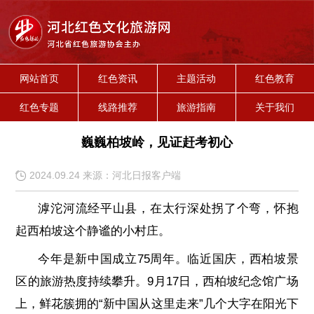
网站首页
红色资讯
主题活动
红色教育
红色专题
线路推荐
旅游指南
关于我们
巍巍柏坡岭，见证赶考初心
2024.09.24 来源：河北日报客户端
滹沱河流经平山县，在太行深处拐了个弯，怀抱
起西柏坡这个静谧的小村庄。
今年是新中国成立75周年。临近国庆，西柏坡景
区的旅游热度持续攀升。9月17日，西柏坡纪念馆广场
上，鲜花簇拥的“新中国从这里走来”几个大字在阳光下