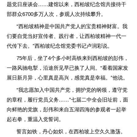
题党日座谈会……建馆以来，西柏坡纪念馆共接待干
部群众6700多万人次，参观人次持续攀升。
“西柏坡精神是中国共产党人的宝贵精神财富。我
们要自觉当好宣传者、践行者，让西柏坡精神一代一
代传下去。”西柏坡纪念馆党委书记卢润彩说。
75年后，坐了4个多小时高铁来到西柏坡的彭伟，
一路风驰电掣，沿途所见早已换了人间。“看着国家发
展日新月异，心里真是高兴，感觉真是幸福。”他说。
“我志愿加入中国共产党，拥护党的纲领，遵守党
的章程，履行党员义务……”七届二中全会旧址前，面
向鲜艳的党旗，彭伟和来自五湖四海的参观者一起举
起右拳，重温入党誓词。
誓言如铁，丹心如炽，在西柏坡上空久久激荡。