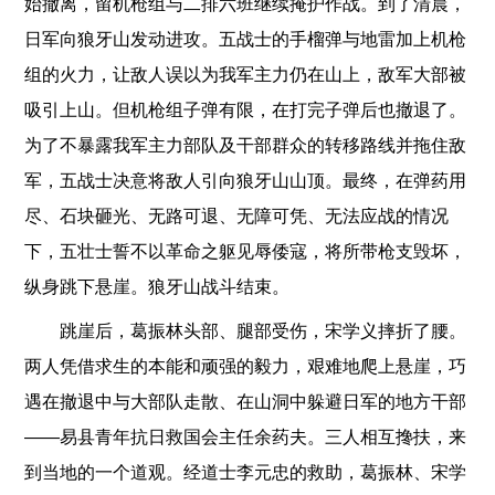
始撤离，留机枪组与二排六班继续掩护作战。到了清晨，
日军向狼牙山发动进攻。五战士的手榴弹与地雷加上机枪
组的火力，让敌人误以为我军主力仍在山上，敌军大部被
吸引上山。但机枪组子弹有限，在打完子弹后也撤退了。
为了不暴露我军主力部队及干部群众的转移路线并拖住敌
军，五战士决意将敌人引向狼牙山山顶。最终，在弹药用
尽、石块砸光、无路可退、无障可凭、无法应战的情况
下，五壮士誓不以革命之躯见辱倭寇，将所带枪支毁坏，
纵身跳下悬崖。狼牙山战斗结束。
跳崖后，葛振林头部、腿部受伤，宋学义摔折了腰。
两人凭借求生的本能和顽强的毅力，艰难地爬上悬崖，巧
遇在撤退中与大部队走散、在山洞中躲避日军的地方干部
——易县青年抗日救国会主任余药夫。三人相互搀扶，来
到当地的一个道观。经道士李元忠的救助，葛振林、宋学