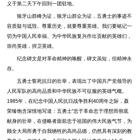
义于第二天下午回到一团驻地。
狼牙山群峰为证，狼牙山群众为证，五勇士的事迹不
容质疑与诋毁。尊重历史，就要尊重英雄。我们要铭记一
切为中国人民幸福、为中华民族复兴作出贡献的英雄们，
崇尚英雄，捍卫英雄。
纪念碑文是对革命精神的唤醒，碑文虽短，但精神永
存。
五勇士誓死抗日的壮举，表现出了中国共产党领导的
人民军队的高尚品质和中华民族不可征服的英雄气概。
1985年，在纪念中国人民抗日战争胜利40周年之际，聂
荣臻饱含深情地写道：五勇士“忠于革命忠于理想而彻底
献身的壮举，在侵略者面前忠于祖国的伟大民族气节，为
顾全大局而勇于自我牺牲的高尚品德，仍然具有深刻的教