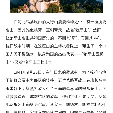
在河北易县境内的太行山巍巍群峰之中，有一座历史
名山。因其酷似狼牙，直刺青天，故名“狼牙山”。然而，
让狼牙山名垂共和国历史的，不因其“形”，而因其“神”。
抗日战争时期，在这座山的主峰棋盘陀上，诞生了一个中
国人民不畏强暴、以身殉国的杰出代表——“狼牙山五勇
士”（又称“狼牙山五壮士”）。
1941年9月25日，在与日寇的激战中，为了掩护当地
干部群众及主力部队的转移，五位八路军战士在班长马宝
玉带领下，毅然将敌人引至三面峭壁悬崖的棋盘陀上。面
对步步逼近、成群结队的敌军，他们宁死不屈，义无反顾
地从狼牙山巅纵身跳崖。马宝玉、胡德林、胡福才壮烈牺
牲，葛振林、宋学义在坠落过程中，因被岩石中长出的树