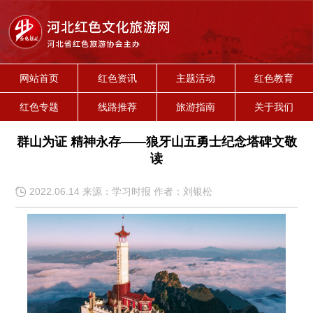
网站首页
红色资讯
主题活动
红色教育
红色专题
线路推荐
旅游指南
关于我们
群山为证 精神永存——狼牙山五勇士纪念塔碑文敬
读
2022.06.14 来源：学习时报 作者：刘银松