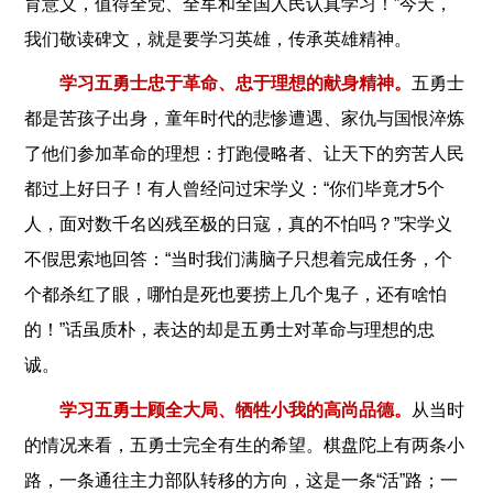
育意义，值得全党、全军和全国人民认真学习！”今天，
我们敬读碑文，就是要学习英雄，传承英雄精神。
学习五勇士忠于革命、忠于理想的献身精神。
五勇士
都是苦孩子出身，童年时代的悲惨遭遇、家仇与国恨淬炼
了他们参加革命的理想：打跑侵略者、让天下的穷苦人民
都过上好日子！有人曾经问过宋学义：“你们毕竟才5个
人，面对数千名凶残至极的日寇，真的不怕吗？”宋学义
不假思索地回答：“当时我们满脑子只想着完成任务，个
个都杀红了眼，哪怕是死也要捞上几个鬼子，还有啥怕
的！”话虽质朴，表达的却是五勇士对革命与理想的忠
诚。
学习五勇士顾全大局、牺牲小我的高尚品德。
从当时
的情况来看，五勇士完全有生的希望。棋盘陀上有两条小
路，一条通往主力部队转移的方向，这是一条“活”路；一