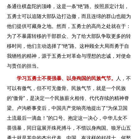
条通往棋盘陀的顶峰，这是一条“绝”路。按照原定计划，
五勇士可以追随大部队边打边撤，而且连绵的群山也能为
他们提供可藏身之地。然而，五勇士的高尚之处就在于：
为了不暴露转移的干部群众、为了给大部队争取更多的转
移时间，他们主动选择了“绝”路。这种顾全大局而勇于自
我牺牲的精神，源于五勇士对革命与理想的忠诚，对使命
与责任的担当。
学习五勇士不畏强暴、以身殉国的民族气节。
人，不
可以有傲气，但不可无傲骨。民族气节，就是一个民族
的“傲骨”，是决定一个民族薪火相传、代代存续的精神脊
梁。卢沟桥事变后，中国共产党响亮地提出了“为保卫国
土流最后一滴血！”的口号。抱定这一决心，中华儿女不
畏强暴，同日寇展开殊死搏斗，不惜以身殉国。狼牙山五
勇士就是其中的杰出代表。中国，有这样的好战士，何愁