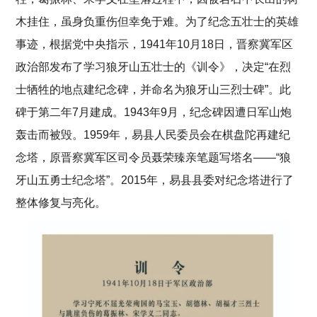
木挂住，虽身负重伤但幸免于难。为了纪念五壮士的英雄
事迹，根据党中央指示，1941年10月18日，晋察冀军区
政治部发布了学习狼牙山五壮士的《训令》，决定“在烈
士牺牲的地点建纪念碑，并命名为狼牙山三烈士碑”。此
碑于第二年7月建成。1943年9月，纪念碑因遭日军山炮
轰击而被毁。1959年，易县人民委员会在棋盘陀再建纪
念塔，原晋察冀军区司令员聂荣臻亲笔题写塔名——“狼
牙山五勇士纪念塔”。2015年，易县县委对纪念塔进行了
整体修复与亮化。