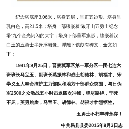
纪念塔底座3.06米，塔身五层，呈正五边形。塔身呈
乳白色，高21.5米；塔身上部镶嵌着“狼牙山五勇士纪念
塔”九个金光闪闪的大字；塔身下部呈军旗形，镶嵌着汉
白玉的五勇士半身浮雕像。浮雕下镌刻有碑文，全文如
下：
1941年9月25日，晋察冀军区第一军分区一团七连六
班班长马宝玉、副班长葛振林和战士胡德林、胡福才、宋
学义五人奉命掩护主力部队和地方干部群众突围，与日伪
军2500之众激战五小时击退四次冲锋，弹尽路绝，宁死
不屈，英勇跳崖，马宝玉、胡德林、胡福才壮烈牺牲。
五勇士不朽丰碑永存！
中共易县县委2015年9月3日志