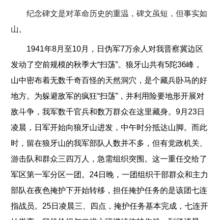
纪念碑文是对革命历史的重温，碑文虽短，但事实如
山。
1941年8月至10月，日伪军7万余人对我晋察冀边区
发动了空前规模的秋季大“扫荡”。狼牙山共有5陀36峰，
山中密布着无数千奇百怪的天然洞穴，是个藏兵卧马的好
地方。为躲避敌军的疯狂“扫荡”，并利用险要地形开展对
敌斗争，我军数千官兵和数万群众在这里藏身。9月23日
凌晨，日军开始向狼牙山进发，中午时分抵达山脚。而此
时，留在狼牙山的我军部队人数并不多，但有党政机关、
游击队和群众三四万人，急需组织突围。这一重任交给了
军区第一军分区一团。24日晚，一团组织干部群众和主力
部队在夜色掩护下开始转移，担任掩护任务的是该团七连
指战员。25日凌晨三、四点，掩护任务基本完成，七连开