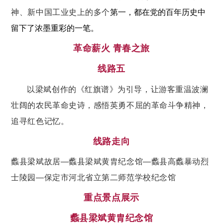
神、新中国工业史上的多个
第一，都在党的百年历史中
留下了浓墨重彩的一笔。
革命薪火 青春之旅
线路五
以梁斌创作的《红旗谱》为引导，让游客重温波澜
壮阔的农民革命史诗，感悟英勇不屈的革命斗争精神，
追寻红色记忆。
线路走向
蠡县梁斌故居—蠡县梁斌黄胄纪念馆—蠡县高蠡暴动烈
士陵园—保定市河北省立第二师范学校纪念馆
重点景点展示
蠡县梁斌黄胄纪念馆