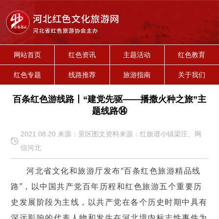
网站首页
红色资讯
主题活动
红色教育
红色专题
线路推荐
旅游指南
关于我们
百条红色游线路丨“建党先驱——播撒火种之旅”主
题线路⑭
2021.08.20 来源：景区图文资料来源：红旗谱小镇梁庄、网
信河北
河北省文化和旅游厅发布“百条红色旅游精品线
路”，以中国共产党百年历程和红色旅游五个重要历
史发展阶段为主线，以共产党在各个历史时期中具有
深远影响的代表人物和发生在河北境内标志性事件为