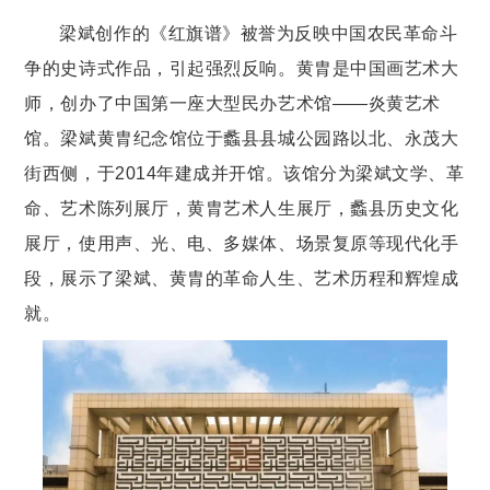
梁斌创作的《红旗谱》被誉为反映中国农民革命斗
争的史诗式作品，引起强烈反响。黄胄是中国画艺术大
师，创办了中国第一座大型民办艺术馆——炎黄艺术
馆。梁斌黄胄纪念馆位于蠡县县城公园路以北、永茂大
街西侧，于2014年建成并开馆。该馆分为梁斌文学、革
命、艺术陈列展厅，黄胄艺术人生展厅，蠡县历史文化
展厅，使用声、光、电、多媒体、场景复原等现代化手
段，展示了梁斌、黄胄的革命人生、艺术历程和辉煌成
就。