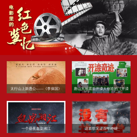
太行山上新愚公——《李保国》
唐山大地震后开滦人创造的《开滦
奇迹》
一个昼夜血染湘江
这首歌见证百年峥嵘