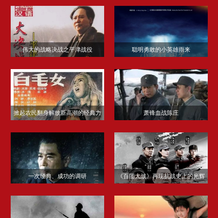
伟大的战略决战之平津战役
聪明勇敢的小英雄雨来
掀起农民翻身解放新高潮的经典力
萧锋血战陈庄
作——《白毛女》
一次经典、成功的调研
《百团大战》再现抗战史上的光辉
篇章