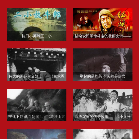
抗日小英雄王二小
描绘农民革命斗争的壮丽史诗——
《红旗谱》
伟大的国际主义战士——《白求恩
举起的是炸药 不灭的是信念
大夫》
宁死不屈 战斗到底——《狼牙山五
白洋淀里的传奇故事——《小兵张
壮士》
嘎》