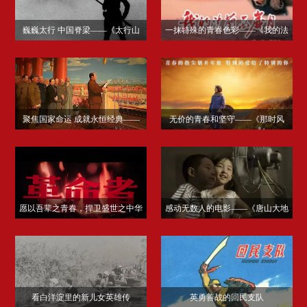
巍巍太行 中国脊梁——《太行山
一抹特殊的青春色彩——《我的法
上》
兰西岁月》
聚焦国家命运 成就永恒经典——
无价的青春和坚守——《那时风
《开国大典》
华》
愿以吾辈之青春，捍卫盛世之中华​
感动无数人的电影——《唐山大地
——《革命者》
震》
看白洋淀里的新儿女英雄传
英勇善战的回民支队