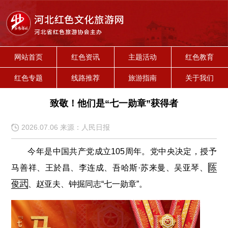
网站首页
红色资讯
主题活动
红色教育
红色专题
线路推荐
旅游指南
关于我们
致敬！他们是“七一勋章”获得者
2026.07.06 来源：人民日报
今年是中国共产党成立105周年。党中央决定，授予
马善祥、王於昌、李连成、吾哈斯·苏来曼、吴亚琴、
陈
俊武
、赵亚夫、钟掘同志“七一勋章”。