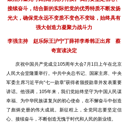
接续奋斗，结合新的实际把党的优秀特质不断发扬
光大，确保党永远不变质不变色不变味，始终具有
强大创造力凝聚力战斗力
李强主持 赵乐际王沪宁丁薛祥李希韩正出席 蔡
奇宣读决定
庆祝中国共产党成立105周年大会7月1日上午在北京
人民大会堂隆重举行。中共中央总书记、国家主席、中央
军委主席习近平向“七一勋章”获得者颁授勋章并发表重要
讲话。他强调，105年来，我们党始终坚守为中国人民谋
幸福、为中华民族谋复兴的初心使命，在不懈奋斗中创造
了彪炳史册的伟大成就。新征程上，全党同志要坚定信
心、接续奋斗，不断创造无愧于时代和人民的新业绩。