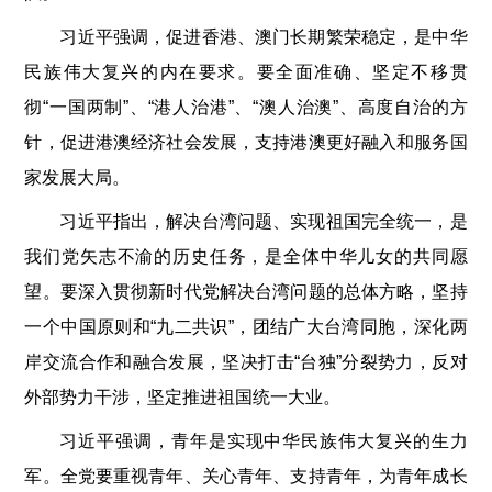
习近平强调，促进香港、澳门长期繁荣稳定，是中华
民族伟大复兴的内在要求。要全面准确、坚定不移贯
彻“一国两制”、“港人治港”、“澳人治澳”、高度自治的方
针，促进港澳经济社会发展，支持港澳更好融入和服务国
家发展大局。
习近平指出，解决台湾问题、实现祖国完全统一，是
我们党矢志不渝的历史任务，是全体中华儿女的共同愿
望。要深入贯彻新时代党解决台湾问题的总体方略，坚持
一个中国原则和“九二共识”，团结广大台湾同胞，深化两
岸交流合作和融合发展，坚决打击“台独”分裂势力，反对
外部势力干涉，坚定推进祖国统一大业。
习近平强调，青年是实现中华民族伟大复兴的生力
军。全党要重视青年、关心青年、支持青年，为青年成长