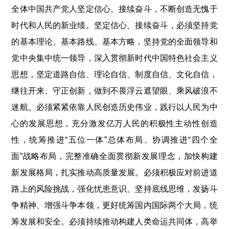
全体中国共产党人坚定信心、接续奋斗，不断创造无愧于
时代和人民的新业绩。坚定信心、接续奋斗，必须坚持党
的基本理论、基本路线、基本方略，坚持党的全面领导和
党中央集中统一领导，深入贯彻新时代中国特色社会主义
思想，坚定道路自信、理论自信、制度自信、文化自信，
继往开来、守正创新，做到不畏浮云遮望眼、乘风破浪不
迷航。必须紧紧依靠人民创造历史伟业，践行以人民为中
心的发展思想，充分激发亿万人民的积极性主动性创造
性，统筹推进“五位一体”总体布局、协调推进“四个全
面”战略布局，完整准确全面贯彻新发展理念，加快构建
新发展格局，扎实推动高质量发展。必须积极应对前进道
路上的风险挑战，强化忧患意识、坚持底线思维，发扬斗
争精神、增强斗争本领，更好统筹国内国际两个大局，统
筹发展和安全。必须持续推动构建人类命运共同体，高举