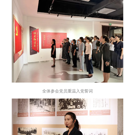
全体参会党员重温入党誓词