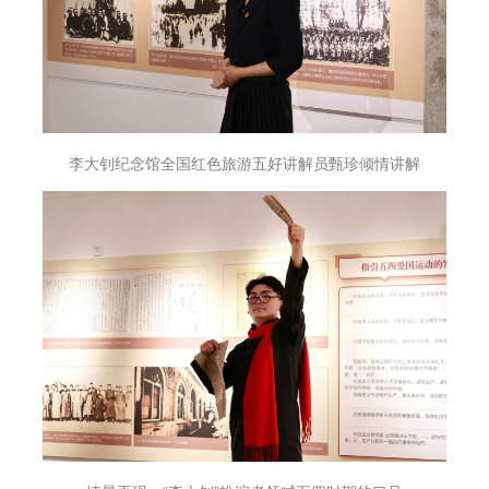
李大钊纪念馆全国红色旅游五好讲解员甄珍倾情讲解