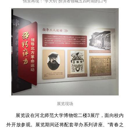
情景再现：“李大钊”扮演者领喊五四时期的口号
展览现场
展览设在河北师范大学博物馆二楼3展厅，面向校内
外开放参观。展览期间还将配套举办系列讲座、“青春之