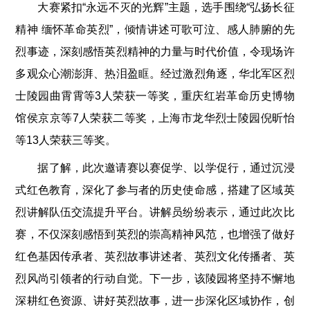
大赛紧扣“永远不灭的光辉”主题，选手围绕“弘扬长征
精神 缅怀革命英烈”，倾情讲述可歌可泣、感人肺腑的先
烈事迹，深刻感悟英烈精神的力量与时代价值，令现场许
多观众心潮澎湃、热泪盈眶。经过激烈角逐，华北军区烈
士陵园曲霄霄等3人荣获一等奖，重庆红岩革命历史博物
馆侯京京等7人荣获二等奖，上海市龙华烈士陵园倪昕怡
等13人荣获三等奖。
据了解，此次邀请赛以赛促学、以学促行，通过沉浸
式红色教育，深化了参与者的历史使命感，搭建了区域英
烈讲解队伍交流提升平台。讲解员纷纷表示，通过此次比
赛，不仅深刻感悟到英烈的崇高精神风范，也增强了做好
红色基因传承者、英烈故事讲述者、英烈文化传播者、英
烈风尚引领者的行动自觉。下一步，该陵园将坚持不懈地
深耕红色资源、讲好英烈故事，进一步深化区域协作，创