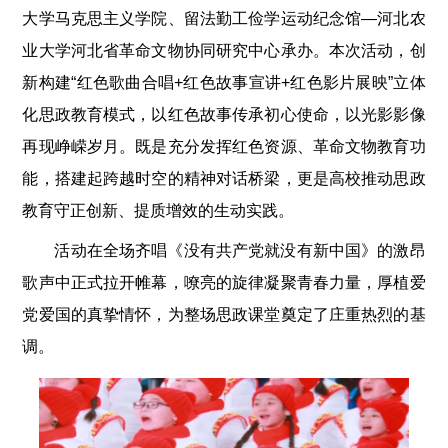
大学马克思主义学院、留法勤工俭学运动纪念馆—河北农
业大学河北省革命文物协同研究中心承办。本次活动，创
新构建“红色歌曲合唱+红色故事宣讲+红色影片展映”立体
化思政教育模式，以红色故事传承初心使命，以光影影像
再现峥嵘岁月。既是充分发挥红色资源、革命文物教育功
能，搭建起跨越时空的精神对话桥梁，更是高校推动思政
教育守正创新、提质增效的生动实践。
活动在全场齐唱《没有共产党就没有新中国》的激昂
歌声中正式拉开帷幕，嘹亮的旋律凝聚青春力量，厚植爱
党爱国的真挚情怀，为整场思政课堂奠定了庄重热烈的基
调。