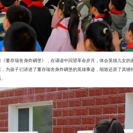
目《董存瑞舍身炸碉堡》，在诵读中回望革命岁月，体会英雄儿女的
言，为孩子们讲述了董存瑞舍身炸碉堡的英雄事迹，细致还原了其牺
当。