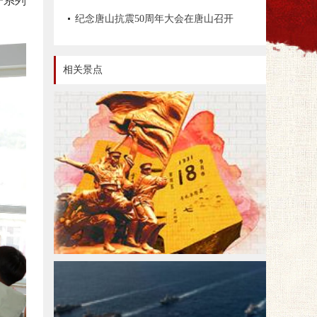
一系列
文物资源数据管理办法》《革命文物保
纪念唐山抗震50周年大会在唐山召开
护工程技术导则》等情况
相关景点
红色旅游