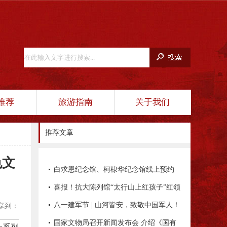
推荐
旅游指南
关于我们
推荐文章
色文
白求恩纪念馆、柯棣华纪念馆线上预约
平台正式开通！
喜报！抗大陈列馆“太行山上红孩子”红领
巾讲解员项目入选全国典型项目
八一建军节 | 山河皆安，致敬中国军人！
享到：
国家文物局召开新闻发布会 介绍《国有