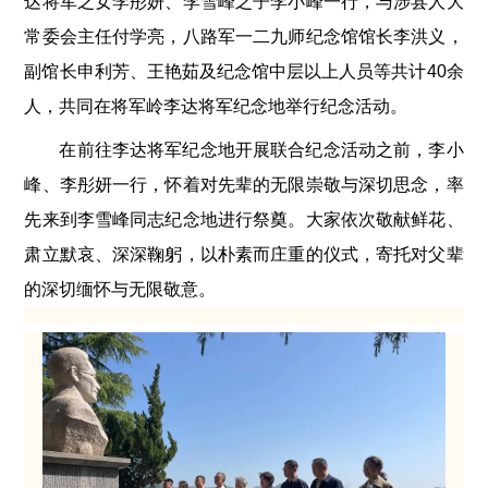
达将军之女李彤妍、李雪峰之子李小峰一行，与涉县人大
常委会主任付学亮，八路军一二九师纪念馆馆长李洪义，
副馆长申利芳、王艳茹及纪念馆中层以上人员等共计40余
人，共同在将军岭李达将军纪念地举行纪念活动。
在前往李达将军纪念地开展联合纪念活动之前，李小
峰、李彤妍一行，怀着对先辈的无限崇敬与深切思念，率
先来到李雪峰同志纪念地进行祭奠。大家依次敬献鲜花、
肃立默哀、深深鞠躬，以朴素而庄重的仪式，寄托对父辈
的深切缅怀与无限敬意。