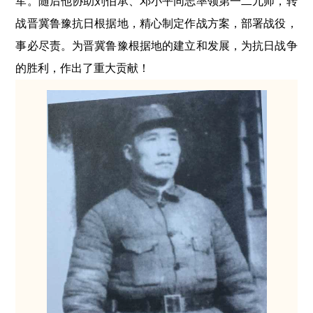
军。随后他协助刘伯承、邓小平同志率领第一二九师，转
战晋冀鲁豫抗日根据地，精心制定作战方案，部署战役，
事必尽责。为晋冀鲁豫根据地的建立和发展，为抗日战争
的胜利，作出了重大贡献！