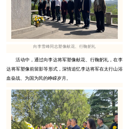
向李雪峰同志塑像献花、行鞠躬礼
活动中，通过向李达将军塑像献花、行鞠躬礼，在李
达将军塑像前留影等形式，深情追忆李达将军在太行山浴
血奋战、为国为民的峥嵘岁月。